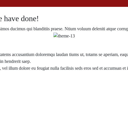
 have done!
simos ducimus qui blanditiis praese. Ntium voluum deleniti atque corrup
ptatems accusantium doloremqu laudan tiums ut, totams se aperiam, eaque 
in hendrerit saep.
, vel illum dolore eu feugiat nulla facilisis seds eros sed et accumsan e